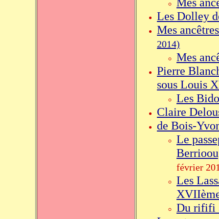
Mes ancê
Les Dolley d
Mes ancêtres
2014)
Mes ancê
Pierre Blanc
sous Louis 
Les Bido
Claire Delou
de Bois-Yvo
Le passe
Berrioou
février 20
Les Lass
XVIIème
Du rififi