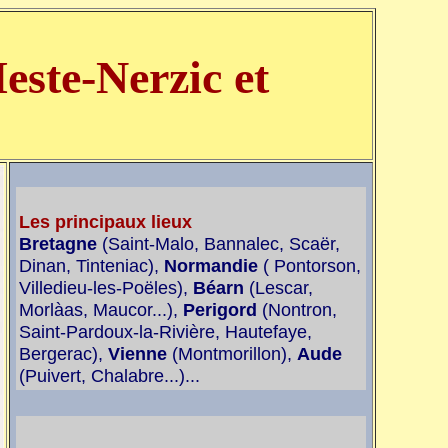
este-Nerzic et
Les principaux lieux
Bretagne
(Saint-Malo, Bannalec, Scaër,
Dinan, Tinteniac),
Normandie
( Pontorson,
Villedieu-les-Poëles),
Béarn
(Lescar,
Morlàas, Maucor...),
Perigord
(Nontron,
Saint-Pardoux-la-Rivière, Hautefaye,
Bergerac),
Vienne
(Montmorillon),
Aude
(Puivert, Chalabre...)...