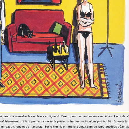
 préparent à consulter les archives en ligne du Béarn pour rechercher leurs ancêtres. Avant de s'
raîchissement qui leur permettra de tenir plusieurs heures, et ils n'ont pas oublié d'arroser leu
d'un caoutchouc et d'un ananas. Sur le mur, ils ont mis le portrait d'un de leurs ancêtres béarnais