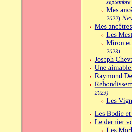
septembre
Mes ancê
Ne
2022
)
Mes ancêtres
Les Mest
Miron et
2023)
Joseph Cheva
Une aimable
Raymond Del
Rebondisseme
2023)
Les Vign
Les Bodic et
Le dernier v
Les Morl