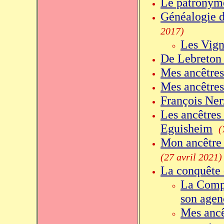
Le patronym
Généalogie d
2017)
Les Vign
De Lebreton 
Mes ancêtre
Mes ancêtres
François Ner
Les ancêtres 
Eguisheim
(
Mon ancêtre 
(27 avril 2021)
La conquête 
La Compa
son agen
Mes ancê