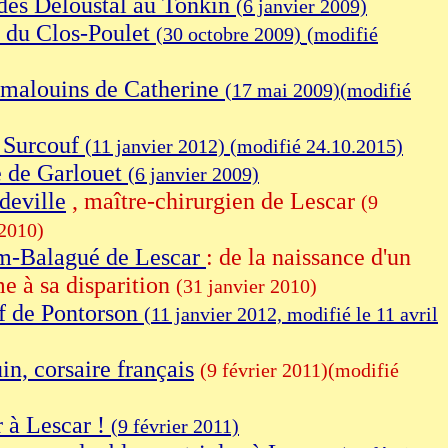
des Deloustal au Tonkin
(6 janvier 2009)
 du Clos-Poulet
(30 octobre 2009)
(modifié
 malouins de Catherine
(17 mai 2009)(modifié
n Surcouf
(11 janvier 2012) (modifié 24.10.2015)
e de Garlouet
(6 janvier 2009)
deville
, maître-chirurgien de Lescar
(9
2010)
m-Balagué de Lescar
: de la naissance d'un
e à sa disparition
(31 janvier 2010)
f de Pontorson
(11 janvier 2012, modifié le 11 avril
n, corsaire français
(9 février 2011)(modifié
r à Lescar !
(9 février 2011)