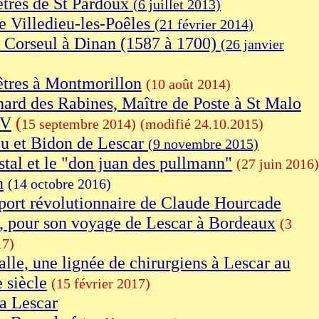
tres de St Pardoux
(6 juillet 2013)
e Villedieu-les-Poêles
(21 février 2014)
 Corseul à Dinan (1587 à 1700)
(26 janvier
tres à Montmorillon
(10 août 2014)
hard des Rabines, Maître de Poste à St Malo
XV
(
15 septembre 2014)
(modifié
24.10.2015)
u et Bidon de Lescar
(9 novembre 2015)
stal et le "don juan des pullmann"
(27 juin 2016)
n
(14 octobre 2016)
port révolutionnaire de Claude Hourcade
, pour son voyage de Lescar à Bordeaux
(3
17)
alle, une lignée de chirurgiens à Lescar
au
 siècle
(15 février 2017)
 a Lescar