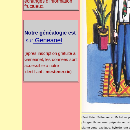
échanges d'information
fructueux.
Notre généalogie est
Geneanet
sur
(après inscription gratuite à
Geneanet, les données sont
accessible à notre
identifiant :
mestenerzic
)
C'est l'été. Catherine et Michel se
plonger, ils se sont préparés un raf
plante verte exotique, hybride rare 