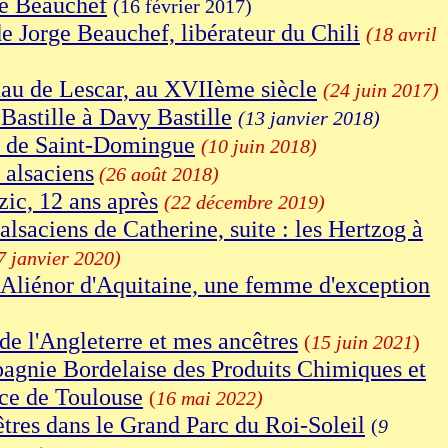
e Beauchef
(16 février 2017)
e Jorge Beauchef, libérateur du Chili
(18 avril
au de Lescar, au XVIIème siècle
(24 juin 2017)
Bastille à Davy Bastille
(13 janvier 2018)
s de Saint-Domingue
(10 juin 2018)
 alsaciens
(26 août 2018)
zic, 12 ans après
(22 décembre 2019)
alsaciens de Catherine, suite : les Hertzog à
7 janvier 2020)
Aliénor d'Aquitaine, une femme d'exception
de l'Angleterre et mes ancêtres
(
15 juin 2021
)
gnie Bordelaise des Produits Chimiques et
ce de Toulouse
(
16 mai 2022)
tres dans le Grand Parc du Roi-Soleil
(
9