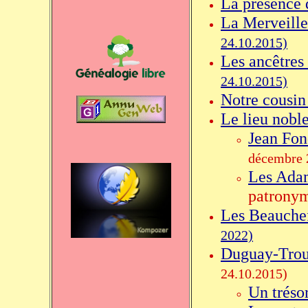
La présence 
La Merveille
24.10.2015)
Les ancêtres
24.10.2015)
Notre cousi
Le lieu nobl
Jean Fon
décembre 
Les Ada
patronym
Les Beauche
2022)
Duguay-Troui
24.10.2015)
Un tréso