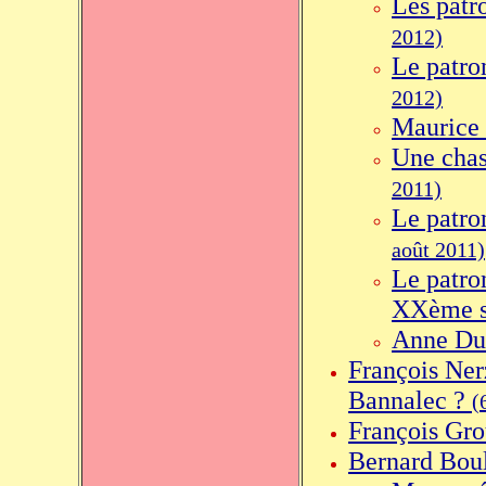
Les patr
2012)
Le patro
2012)
Maurice
Une chas
2011)
Le patro
août 2011)
Le patro
XXème s
Anne Dum
François Ner
Bannalec ?
(
François Gro
Bernard Bou