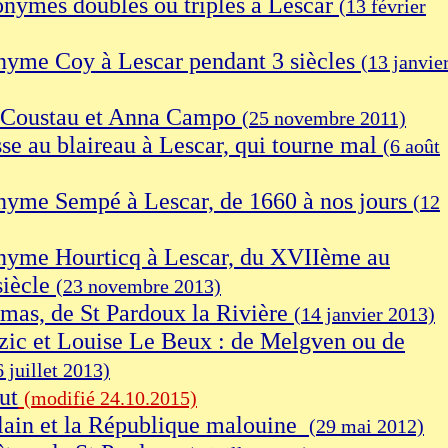
onymes doubles ou triples à Lescar
(13 février
nyme Coy à Lescar pendant 3 siècles
(13 janvie
 Coustau et Anna Campo
(25 novembre 2011)
se au blaireau à Lescar, qui tourne mal
(6 août
nyme Sempé à Lescar, de 1660 à nos jours
(12
nyme Hourticq à Lescar, du XVIIème au
iècle
(23 novembre 2013)
as, de St Pardoux la Rivière
(14 janvier 2013)
zic et Louise Le Beux : de Melgven ou de
6 juillet 2013)
ut
(modifié 24.10.2015)
lain et la République malouine
(29 mai 2012)